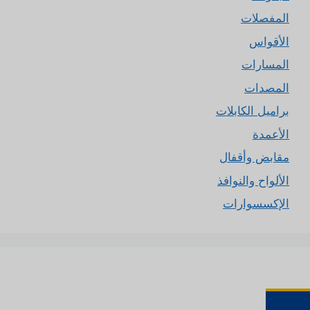
المفصلات
الأقواس
المسارات
المصدات
براميل الكابلات
الأعمدة
مقابض وأقفال
الألواح والنوافذ
الإكسسوارات