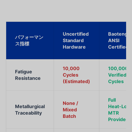
Uncertified
Baoteng
パフォーマン
Standard
ANSI
ス指標
Hardware
Certified
10,000
100,000
Fatigue
Cycles
Verified
Resistance
(Estimated)
Cycles
Full
None /
Metallurgical
Heat-Lot
Mixed
Traceability
MTR
Batch
Provided