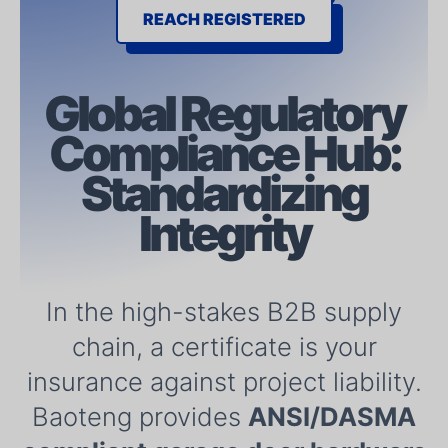
REACH REGISTERED
Global Regulatory
Compliance
Hub:
Standardizing
Integrity
In the high-stakes B2B supply
chain, a certificate is your
insurance against project liability.
Baoteng provides
ANSI/DASMA