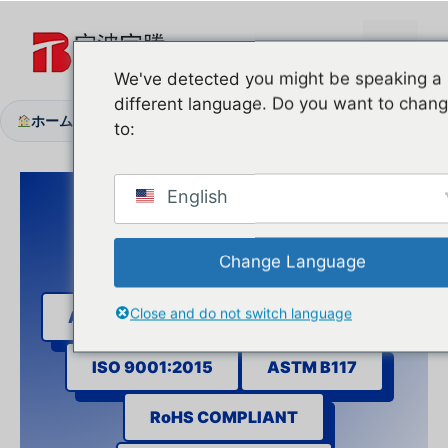
コ
ン
メ
テ
We've detected you might be speaking a
ン
different language. Do you want to chan
ニ
ツ
ホーム
会社概要
国際認証
/
/
to:
へ
ス
ュ
キ
English
ッ
ー
プ
Change Language
Close and do not switch language
ANSI DASMA 102
CE EN-13241-1
ISO 9001:2015
ASTM B117
RoHS COMPLIANT