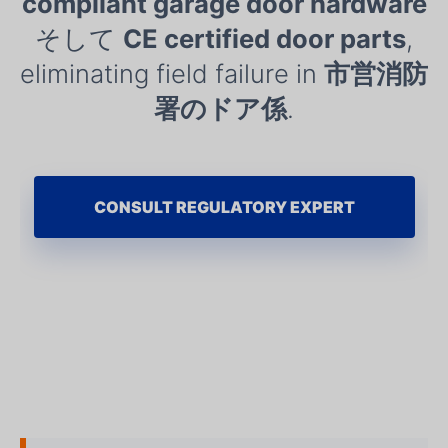
compliant garage door hardware
そして
CE certified door parts
,
eliminating field failure in
市営消防
署のドア係
.
CONSULT REGULATORY EXPERT