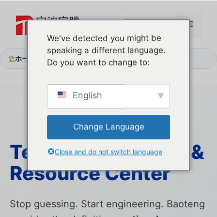
コ
ン
メ
テ
We've detected you might be
ン
speaking a different language.
ニ
ツ
ホーム
サポートセンター
/
Do you want to change to:
へ
ス
ュ
キ
English
ッ
ー
プ
Change Language
Technical Mastery &
Close and do not switch language
Resource Center
Stop guessing. Start engineering. Baoteng