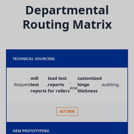
Departmental
Routing Matrix
TECHNICAL SOURCING
mill
load test
customized
,
Request
test
,
reports
hinge
auditing.
или
reports
for rollers
thickness
GET DATA
OEM PROTOTYPING