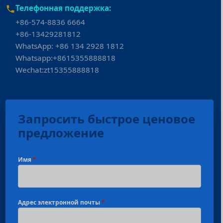
Телефонная поддержка:
+86-574-8836 6664
+86-13429281812
WhatsApp: +86 134 2928 1812
Whatsapp:+8615355888818
Wechat:zt15355888818
Запросить быстрое ценовое
предложение
Имя
*
Адрес электронной почты
*