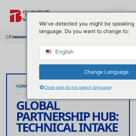
Перейти
к
Меню
содержимому
We've detected you might be speaking a
language. Do you want to change to:
Главная
О нас
Свяжитесь с нами
/
/
English
Change Language
LINK: SECURE
NODE: NINGBO HQ
LATENCY: < 12H
Close and do not switch language
GLOBAL
PARTNERSHIP
HUB:
TECHNICAL INTAKE