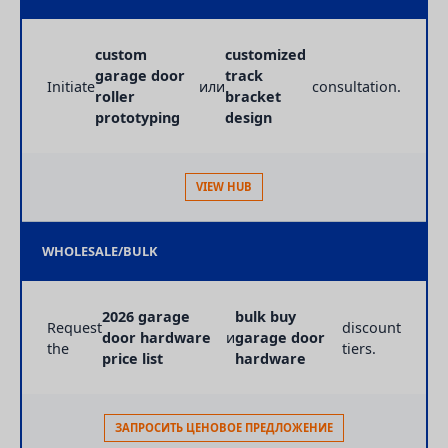
custom
customized
garage door
track
Initiate
или
consultation.
roller
bracket
prototyping
design
VIEW HUB
WHOLESALE/BULK
2026 garage
bulk buy
Request
discount
door hardware
и
garage door
the
tiers.
price list
hardware
ЗАПРОСИТЬ ЦЕНОВОЕ ПРЕДЛОЖЕНИЕ