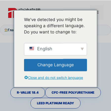
Перейти
к
Меню
содержимому
We've detected you might be
speaking a different language.
Главная
Высокие счета за электроэнергию? Установите теплоизоляционные панели
/
Do you want to change to:
English
Change Language
Close and do not switch language
R-VALUE 18.4
CFC-FREE POLYURETHANE
LEED PLATINUM READY