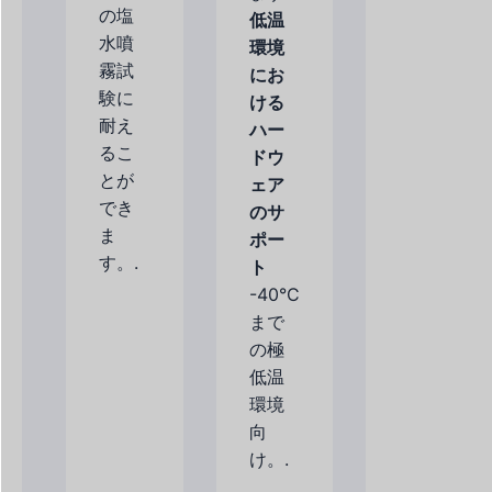
の塩
低温
水噴
環境
霧試
にお
験に
ける
耐え
ハー
るこ
ドウ
とが
ェア
でき
のサ
ま
ポー
す。.
ト
-40°C
まで
の極
低温
環境
向
け。.