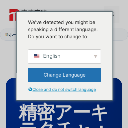
コ
ン
メ
テ
We've detected you might be
ン
speaking a different language.
ニ
ツ
ホーム
会社概要
/
Do you want to change to:
へ
ス
ュ
キ
English
ッ
ー
プ
Change Language
Close and do not switch language
2008年設立
精密アーキ