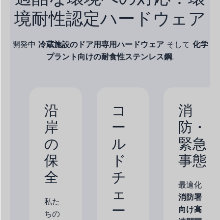
境耐性認定ハードウェア
開発中
冷蔵施設のドア用専用ハードウェア
そして
化学
プラント向けの耐食性ステンレス鋼
.
沿
コ
消
岸
ー
防・
の
ル
緊急
保
ド
事態
全
チ
最適化
ェ
消防署
私た
ー
向け高
ちの