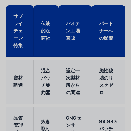
サプ
ライ
伝統
バオテ
パート
チェ
的な
ン工場
ナーへ
ーン
商社
直販
の影響
特集
混合
認定一
脆性破
資材
バッ
次製材
壊のリ
調達
チ集
所から
スクゼ
約器
の調達
ロ
品質
CNCセ
抜き
99.98%
管理
ンサー
取り
バッチ