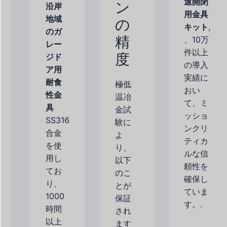
速開閉
ン
沿岸
用金具
地域
の
キット
,
のガ
精
、10万
レー
件以上
度
ジド
の導入
ア用
実績に
耐食
極低
おい
性金
温冶
て、ミ
具
金試
ッショ
SS316
験に
ンクリ
合金
よ
ティカ
を使
り、
ルな信
用し
以下
頼性を
てお
のこ
確保し
り、
とが
ていま
1000
保証
す。.
時間
され
以上
ます