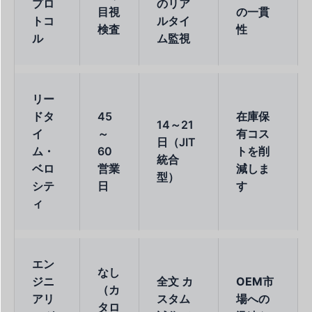
プロ
のリア
目視
の一貫
トコ
ルタイ
検査
性
ル
ム監視
リー
ドタ
45
在庫保
14～21
イ
～
有コス
日（JIT
ム・
60
トを削
統合
ベロ
営業
減しま
型）
シテ
日
す
ィ
エン
なし
ジニ
全文
カ
OEM市
（カ
アリ
スタム
場への
タロ