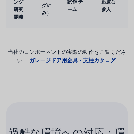
ング
試作
チ
迅速な
グの
研究
ーム
参入
み）
開発
当社のコンポーネントの実際の動作をご覧くださ
い：
ガレージドア用金具・支柱カタログ
.
過酷な環境への対応：環