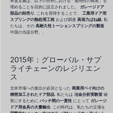
寧波宝騰は、以下の分野における「脆弱性の格差」を
埋めることを目的に設立されました。
ガレージドア
部品の卸売り
. これを習得することで、
工業用ドア用
スプリングの熱処理工程
および調達
高張力ばね線
, 私
たちは、その
高耐久性トーションスプリングの製造
中国の当該分野。.
2015年：グローバル・サプ
ライチェーンのレジリエン
ス
北米市場への進出が必須となった
商業用ベイ向けの
精密加工されたドア部品
. 私たちは
冶金分析実験室
確
実にするために
バッチ間の一貫性
にとって
ガレージ
ドア用金具の大量輸出
. この時代は、私たちの立場を