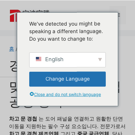
본
문
메
으
We've detected you might be
로
speaking a different language.
뉴
건
Do you want to change to:
너
뛰
홈
/ Hinges
기
English
경첩
Change Language
맞춤형 차고 문 경첩
Close and do not switch language
공장 중국
차고 문 경첩
는 도어 패널을 연결하고 원활한 단면
이동을 지원하는 필수 구성 요소입니다. 전문가로서
차고 문 경첩 제조업체
그리고
중국 공급업체
, 당사