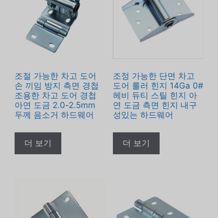
조절 가능한 차고 도어
조정 가능한 단면 차고
손 끼임 방지 측면 경첩
도어 롤러 힌지 14Ga 0#
조용한 차고 도어 경첩
헤비 듀티 스틸 힌지 아
아연 도금 2.0-2.5mm
연 도금 측면 힌지 내구
두께 음소거 하드웨어
성있는 하드웨어
더 보기
더 보기