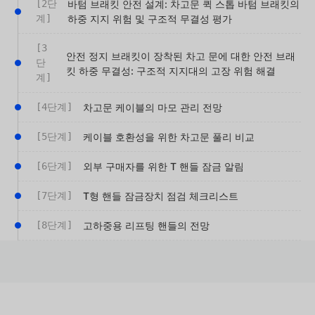
[2단
바텀 브래킷 안전 설계: 차고문 퀵 스톱 바텀 브래킷의
계]
하중 지지 위험 및 구조적 무결성 평가
[3
안전 정지 브래킷이 장착된 차고 문에 대한 안전 브래
단
킷 하중 무결성: 구조적 지지대의 고장 위험 해결
계]
[4단계]
차고문 케이블의 마모 관리 전망
[5단계]
케이블 호환성을 위한 차고문 풀리 비교
[6단계]
외부 구매자를 위한 T 핸들 잠금 알림
[7단계]
T형 핸들 잠금장치 점검 체크리스트
[8단계]
고하중용 리프팅 핸들의 전망