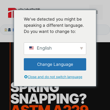
본
문
메
으
We've detected you might be
로
speaking a different language.
뉴
건
홈
봄철 파단 현상? ASTM A229 비틀림 강도 사양으로 업그레이드하세요
/
Do you want to change to:
너
뛰
기
English
Change Language
Close and do not switch language
SPRING
SNAPPING?