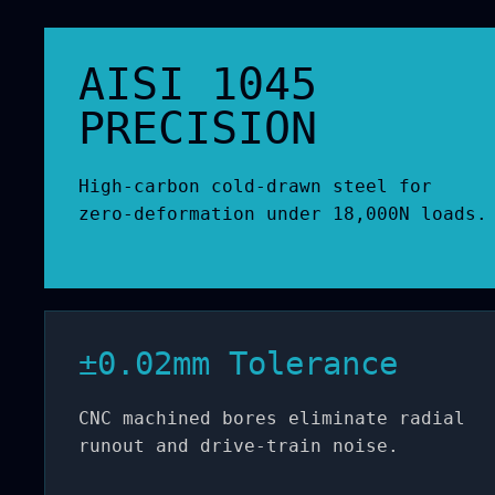
AISI 1045
PRECISION
High-carbon cold-drawn steel for
zero-deformation under 18,000N loads.
±0.02mm Tolerance
CNC machined bores eliminate radial
runout and drive-train noise.