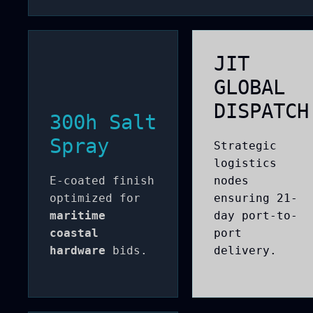
JIT
GLOBAL
DISPATCH
300h Salt
Spray
Strategic
logistics
E-coated finish
nodes
optimized for
ensuring 21-
maritime
day port-to-
coastal
port
hardware
bids.
delivery.