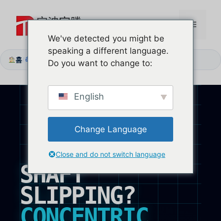
본
문
메
으
We've detected you might be
로
speaking a different language.
뉴
건
홈
축이 미끄러지나요? 동심 토션 커플러를 설치하세요
/
Do you want to change to:
너
뛰
기
English
Change Language
Close and do not switch language
SHAFT
SLIPPING?
CONCENTRIC