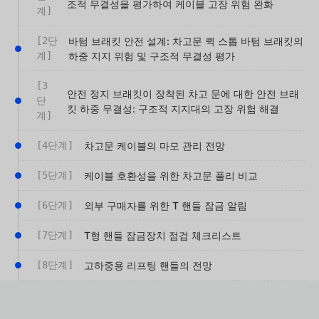
조적 무결성을 평가하여 케이블 고장 위험 완화
계]
[2단
바텀 브래킷 안전 설계: 차고문 퀵 스톱 바텀 브래킷의
계]
하중 지지 위험 및 구조적 무결성 평가
[3
안전 정지 브래킷이 장착된 차고 문에 대한 안전 브래
단
킷 하중 무결성: 구조적 지지대의 고장 위험 해결
계]
[4단계]
차고문 케이블의 마모 관리 전망
[5단계]
케이블 호환성을 위한 차고문 풀리 비교
[6단계]
외부 구매자를 위한 T 핸들 잠금 알림
[7단계]
T형 핸들 잠금장치 점검 체크리스트
[8단계]
고하중용 리프팅 핸들의 전망