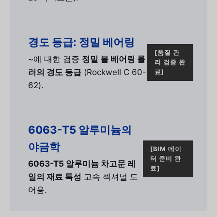
경도 등급: 정밀 베어링
[품질 관
~에 대한 검증
정밀 볼 베어링 롤
리 검증 완
러의 경도 등급
(Rockwell C 60-
료]
62).
6063-T5 알루미늄의
야금학
[BIM 데이
터 준비 완
6063-T5 알루미늄 차고문 레
료]
일의 재료 특성
고속 섹셔널 도
어용.