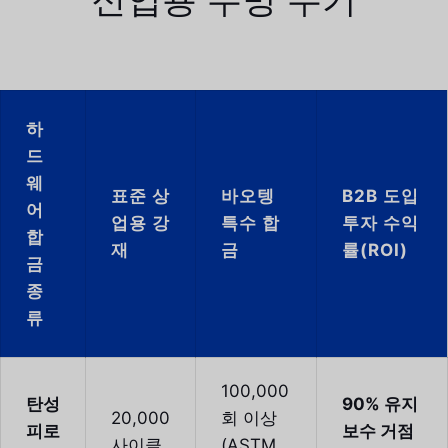
하
드
웨
표준 상
바오텡
B2B 도입
어
업용 강
특수 합
투자 수익
합
재
금
률(ROI)
금
종
류
100,000
탄성
90% 유지
20,000
회 이상
피로
보수 거점
사이클
(ASTM