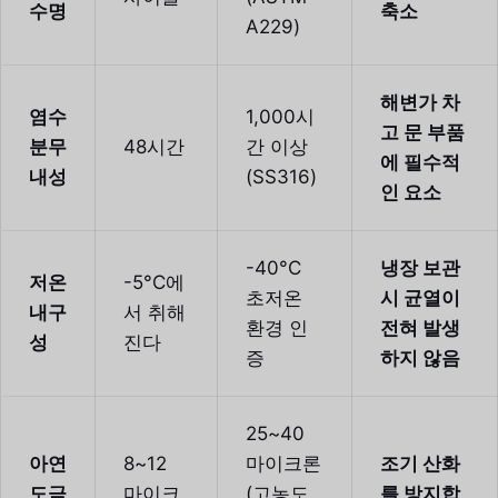
수명
축소
A229)
해변가 차
염수
1,000시
고 문 부품
분무
48시간
간 이상
에 필수적
내성
(SS316)
인 요소
-40°C
냉장 보관
저온
-5°C에
초저온
시 균열이
내구
서 취해
환경 인
전혀 발생
성
진다
증
하지 않음
25~40
아연
8~12
마이크론
조기 산화
도금
마이크
(고농도
를 방지합