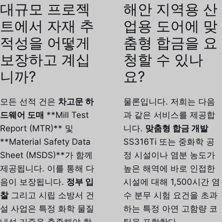
대규모 프로젝
해안 지역용 산
트에서 자재 추
업용 도어에 맞
적성을 어떻게
춤형 합금을 요
보장하고 계십
청할 수 있나
니까?
요?
모든 선적 건은
차고문 하
물론입니다. 저희는 다음
드웨어 도매
**Mill Test
과 같은 서비스를 제공합
Report (MTR)** 및
니다.
맞춤형 합금 개발
**Material Safety Data
SS316Ti 또는 중화학 공
Sheet (MSDS)**가 함께
정 시설이나 염분 농도가
제공됩니다. 이를 통해 다
높은 해역에 바로 인접한
음이 보장됩니다.
정부 입
시설에 대해 1,500시간 염
찰
그리고 시립 소방서 건
수 분무 시험 요건을 초과
설 사업은 특정 화학 물질
하는 특정 아연 고함량 코
내성 기준을 충족해야 합
팅을 포함한다.