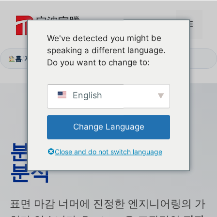
본
문
메
으
We've detected you might be
로
speaking a different language.
뉴
건
홈
지원 센터
머티리얼 구성
/
/
Do you want to change to:
너
뛰
기
English
Change Language
분자 공학:
재료
성능
Close and do not switch language
분석
표면 마감 너머에 진정한 엔지니어링의 가