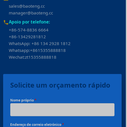
sales@baoteng.cc
manager@baoteng.cc
Apoio por telefone:
+86-574-8836 6664
+86-13429281812
WhatsApp: +86 134 2928 1812
Whatsapp:+8615355888818
Wechat:zt15355888818
Solicite um orçamento rápido
Nome próprio
*
Endereço de correio eletrónico
*