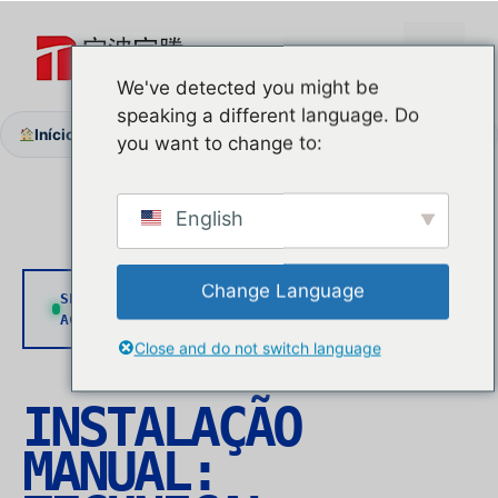
Saltar
para
Menu
o
We've detected you might be
conteúdo
speaking a different language. Do
Início
Sobre nós
Resistência à corrosão para dobradiças
/
/
you want to change to:
English
Change Language
SENSOR:
PROTOCOL:
CALIBRATION:
ACTIVE
ANSI/DASMA
0.02mm REF
Close and do not switch language
INSTALAÇÃO
MANUAL
: