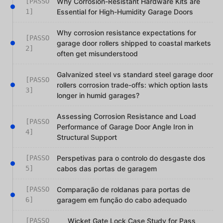
[PASSO
Why Corrosion-Resistant Hardware Kits are
1]
Essential for High-Humidity Garage Doors
Why corrosion resistance expectations for
[PASSO
garage door rollers shipped to coastal markets
2]
often get misunderstood
Galvanized steel vs standard steel garage door
[PASSO
rollers corrosion trade-offs: which option lasts
3]
longer in humid garages?
Assessing Corrosion Resistance and Load
[PASSO
Performance of Garage Door Angle Iron in
4]
Structural Support
[PASSO
Perspetivas para o controlo do desgaste dos
5]
cabos das portas de garagem
[PASSO
Comparação de roldanas para portas de
6]
garagem em função do cabo adequado
[PASSO
Wicket Gate Lock Case Study for Pass