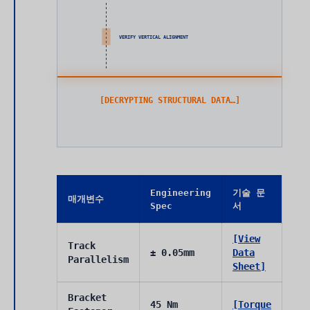
VERIFY VERTICAL ALIGNMENT
[DECRYPTING STRUCTURAL DATA…]
Engineering
기술 문
매개변수
Spec
서
[View
Track
± 0.05mm
Data
Parallelism
Sheet]
Bracket
45 Nm
[Torque