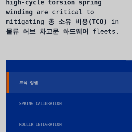
high-cycle torsion spring
winding
are critical to
mitigating
총 소유 비용(TCO)
in
물류 허브 차고문 하드웨어
fleets.
트랙 정렬
SPRING CALIBRATION
ROLLER INTEGRATION