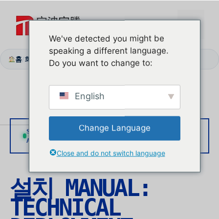
본
문
메
으
We've detected you might be
로
speaking a different language.
뉴
건
홈
회사 소개
힌지 내식성
/
/
Do you want to change to:
너
뛰
기
English
Change Language
SENSOR:
PROTOCOL:
CALIBRATION:
ACTIVE
ANSI/DASMA
0.02mm REF
Close and do not switch language
설치
MANUAL
:
TECHNICAL