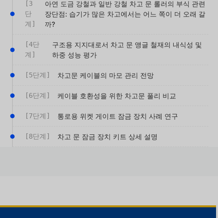
[3
아연 도금 강철과 일반 강철 차고 문 롤러의 부식 관련
단
장단점: 습기가 많은 차고에서는 어느 쪽이 더 오래 갈
계]
까?
[4단
구조용 지지대로서 차고 문 앵글 철재의 내식성 및
계]
하중 성능 평가
[5단계]
차고문 케이블의 마모 관리 전망
[6단계]
케이블 호환성을 위한 차고문 풀리 비교
[7단계]
통로용 위켓 게이트 잠금 장치 사례 연구
[8단계]
차고 문 잠금 장치 키트 상세 설명